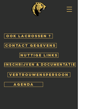
ook lacrossen ?
contact gegevens
nuttige links
inschrijven & documentatie
vertrouwenspersoon
agenda