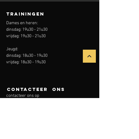
Trainingen
Dames en heren:
dinsdag: 19u30 - 21u30
vrijdag: 19u30 - 21u30
Jeugd:
dinsdag: 18u30 - 19u30
vrijdag: 18u30 - 19u30
contacteer ons
contacteer ons op
leopardslacrosse@gmail.com
voor informatie over de trainingen en
wedstrijden kan je terecht bij onze coaches:
leopardtrainers@gmail.com