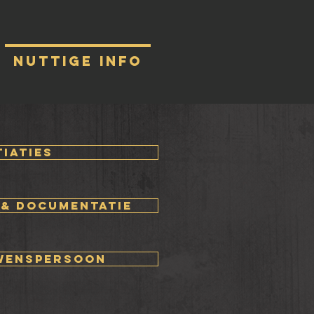
nuttige info
tiaties
 & documentatie
wenspersoon