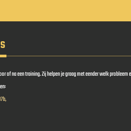
ns
or of na een training. Zij helpen je graag met eender welk probleem 
jden:
97b,