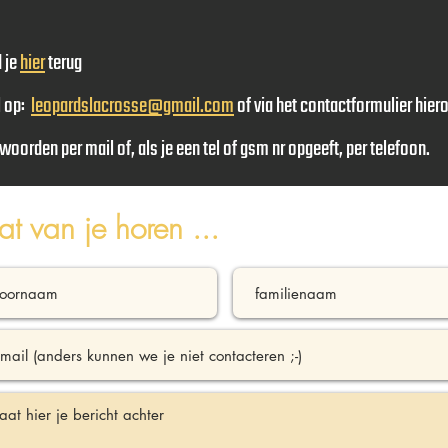
 je
hier
terug
l op:
leopardslacrosse@gmail.com
of via het contactformulier hier
woorden per mail of, als je een tel of gsm nr opgeeft, per telefoon.
at van je horen ...