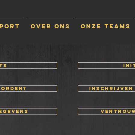
sport
Over ons
Onze Teams
ts
Ini
worden?
inschrijven
egevens
vertrou