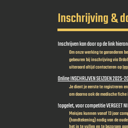
Inschrijving & 
Inschrijven kan door op de link hieron
​Om onze werking te garanderen bed
gebeuren bij inschrijving via Ordo
uiteraard altijd contacteren op
le
Online INSCHRIJVEN SEIZOEN 2025-
Je dient je eerste te registreren 
om daarna ook de medische fiche i
!opgelet, voor competitie VERGEET NI
Meisjes kunnen vanaf 13 jaar comp
(handtekening) nodig van de ouder
het in te vullen en te bezorgen aa