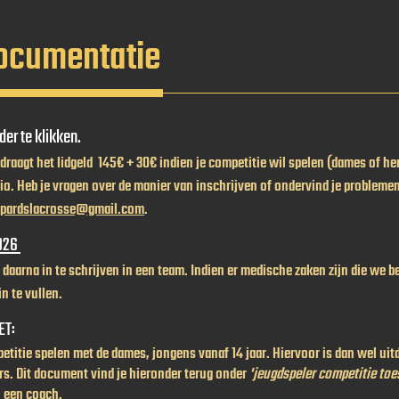
documentatie
der te klikken.
raagt het lidgeld 145€ + 30€ indien je competitie wil spelen (dames of her
lio. Heb je vragen over de manier van inschrijven of ondervind je probleme
opardslacrosse@gmail.com
.
2026
en daarna in te schrijven in een team. Indien er medische zaken zijn die we 
n te vullen.
ET:
etitie spelen met de dames, jongens vanaf 14 jaar. Hiervoor is dan wel ui
s. Dit document vind je hieronder terug onder
'jeugdspeler competitie to
n een coach.