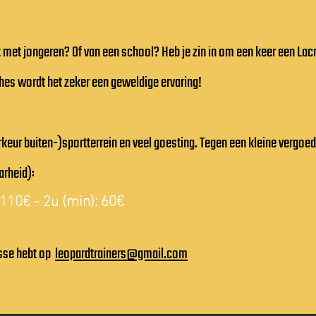
kt met jongeren? Of van een school? Heb je zin in om een keer een Lac
es wordt het zeker een geweldige ervaring!
rkeur buiten-)sportterrein en veel goesting. Tegen een kleine vergoe
arheid):
 110€ - 2u (min): 60€
esse hebt op
leopardtrainers@gmail.com